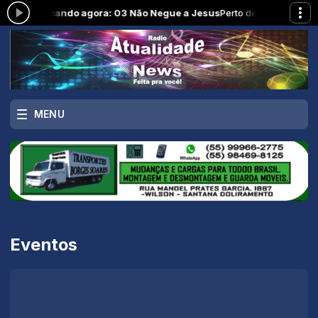
6:00 -
Tocando agora: 03 Não Negue a Jesus
Perto de Deus com Modo
MENU
Eventos