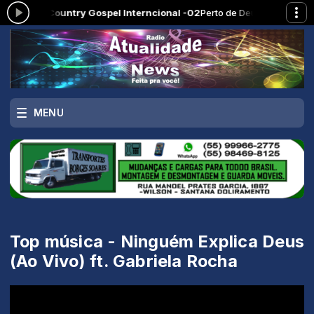
agora: Country Gospel Interncional -02
Perto de Deus com Modo aut
MENU
Top música - Ninguém Explica Deus
(Ao Vivo) ft. Gabriela Rocha