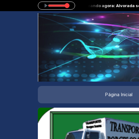
cutores das 07:30 às 09:00 -
Tocando agora: Alvorada sertaneja gospe
Página Inicial