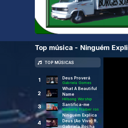
Top música - Ninguém Expli
TOP MÚSICAS
Deus Proverá
1
Gabriela Gomes
What A Beautiful
2
Name
Hillsong Worship
Santifica-me
3
Kimberly Fraiber ros
Ninguém Explica
Deus (Ao Vivo) ft.
4
Gabriela Rocha