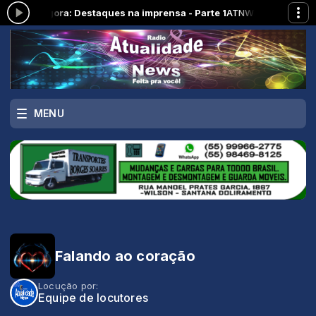
ando agora: Destaques na imprensa - Parte 1
ATNWES NOTíCIA com Ma
MENU
Falando ao coração
Locução por:
Equipe de locutores